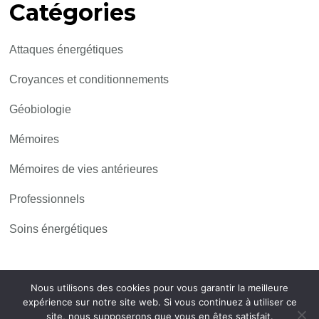
Catégories
Attaques énergétiques
Croyances et conditionnements
Géobiologie
Mémoires
Mémoires de vies antérieures
Professionnels
Soins énergétiques
Nous utilisons des cookies pour vous garantir la meilleure
Mentions légales
© 2024 Christophe DROUGLAZET
expérience sur notre site web. Si vous continuez à utiliser ce
Blossom Health Coach | Développé par
Blossom
site, nous supposerons que vous en êtes satisfait.